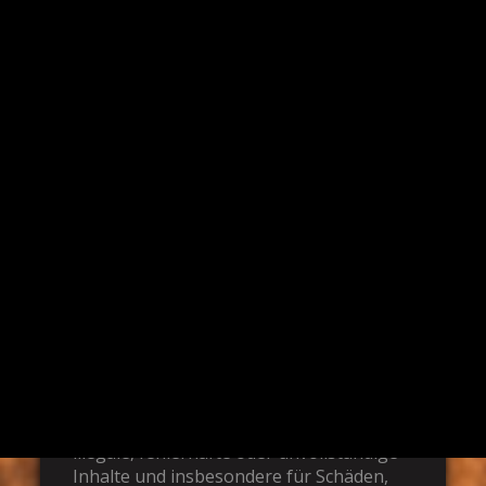
hiermit ausdrücklich, dass zum Zeitpunkt
der Linksetzung keine illegalen Inhalte
auf den zu verlinkenden Seiten
erkennbar waren. Auf die aktuelle und
zukünftige Gestaltung, die Inhalte oder
die Urheberschaft der
gelinkten/verknüpften Seiten hat der
Autor keinerlei Einfluss. Deshalb
distanziert er sich hiermit ausdrücklich
von allen Inhalten aller gelinkten
/verknüpften Seiten, die nach der
Linksetzung verändert wurden. Diese
Feststellung gilt für alle innerhalb des
eigenen Internetangebotes gesetzten
Links und Verweise sowie für
Fremdeinträge in vom Autor
eingerichteten Gästebüchern,
Diskussionsforen und Mailinglisten. Für
illegale, fehlerhafte oder unvollständige
Inhalte und insbesondere für Schäden,