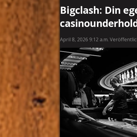
Bigclash: Din eg
casinounderhol
April 8, 2026 9:12 a.m.
Veröffentli