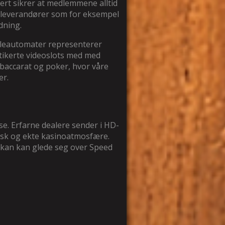
ert sikrer at medlemmene alltid
 leverandører som for eksempel
dning.
lleautomater representerer
istikerte videoslots med med
 baccarat og poker, hvor våre
er.
se. Erfarne dealere sender i HD-
tisk og ekte kasinoatmosfære.
e kan kan glede seg over Speed