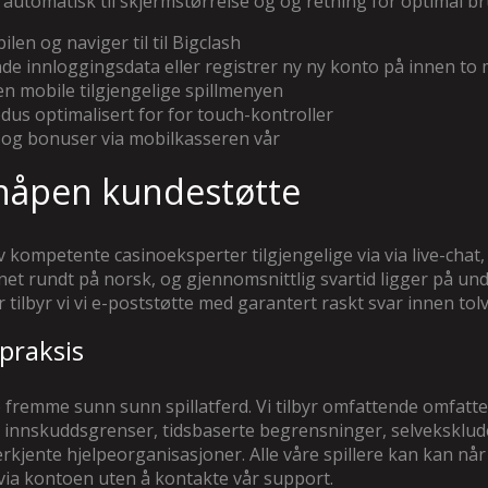
automatisk til skjermstørrelse og og retning for optimal b
len og naviger til til Bigclash
de innloggingsdata eller registrer ny ny konto på innen to 
den mobile tilgjengelige spillmenyen
odus optimalisert for for touch-kontroller
 og bonuser via mobilkasseren vår
gnåpen kundestøtte
kompetente casinoeksperter tilgjengelige via via live-chat, 
t rundt på norsk, og gjennomsnittlig svartid ligger på und
tilbyr vi vi e-poststøtte med garantert raskt svar innen tolv
lpraksis
ne fremme sunn sunn spillatferd. Vi tilbyr omfattende omfatt
et innskuddsgrenser, tidsbaserte begrensninger, selveksklud
erkjente hjelpeorganisasjoner. Alle våre spillere kan kan nå
a via kontoen uten å kontakte vår support.