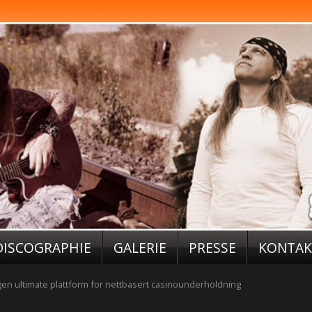
DISCOGRAPHIE
GALERIE
PRESSE
KONTAK
egen ultimate plattform for nettbasert casinounderholdning