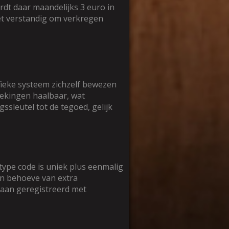
dt daar maandelijks 3 euro in
het verstandig om verkregen
ifieke systeem zichzelf bewezen
oekingen haalbaar, wat
ssleutel tot de tegoed, gelijk
ype code is uniek plus eenmalig
en behoeve van extra
taan geregistreerd met