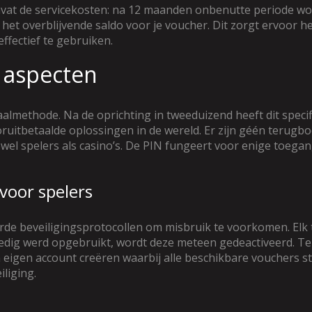
vat de servicekosten: na 12 maanden onbenutte periode wor
het overblijvende saldo voor je voucher. Dit zorgt ervoor 
effectief te gebruiken.
é aspecten
taalmethode. Na de oprichting in tweeduizend heeft dit spec
oruitbetaalde oplossingen in de wereld. Er zijn géén terugb
el spelers als casino’s. De PIN fungeert voor enige toegang
 voor spelers
de beveiligingsprotocollen om misbruik te voorkomen. Elk t
ledig werd opgebruikt, wordt deze meteen gedeactiveerd. T
eigen account creëren waarbij alle beschikbare vouchers s
liging.