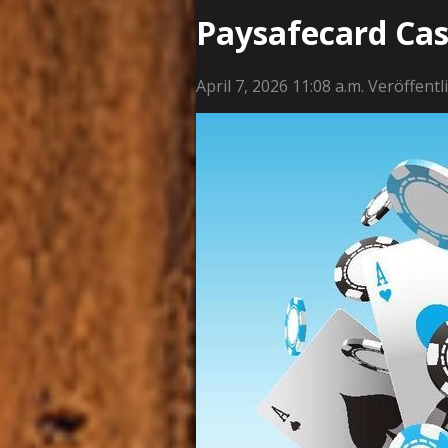
Paysafecard Cas
April 7, 2026 11:08 a.m.
Veröffentl