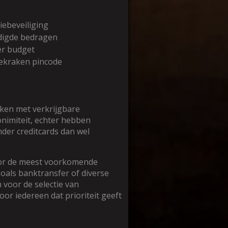
ebeveiliging
igde bedragen
er budget
oekraken pincode
ijken met verkrijgbare
onimiteit, echter hebben
der creditcards dan wel
voor de meest voorkomende
oals banktransfer of diverse
n voor de selectie van
or iedereen dat prioriteit geeft