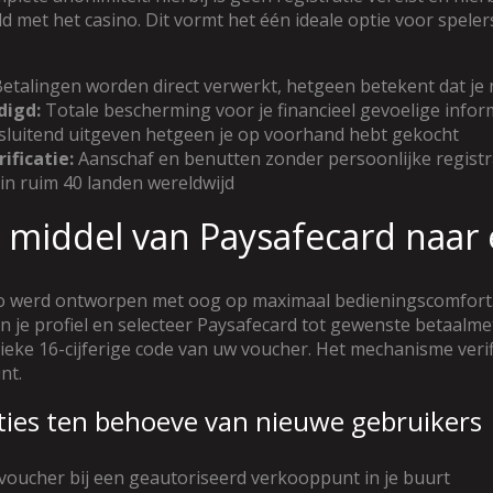
d met het casino. Dit vormt het één ideale optie voor speler
etalingen worden direct verwerkt, hetgeen betekent dat je
igd:
Totale bescherming voor je financieel gevoelige infor
sluitend uitgeven hetgeen je op voorhand hebt gekocht
ificatie:
Aanschaf en benutten zonder persoonlijke registr
in ruim 40 landen wereldwijd
r middel van Paysafecard naar 
ino werd ontworpen met oog op maximaal bedieningscomfort.
n je profiel en selecteer Paysafecard tot gewenste betaalm
ieke 16-cijferige code van uw voucher. Het mechanisme verif
nt.
cties ten behoeve van nieuwe gebruikers
voucher bij een geautoriseerd verkooppunt in je buurt