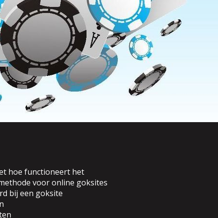
t hoe functioneert het
methode voor online goksites
d bij een goksite
n
cten