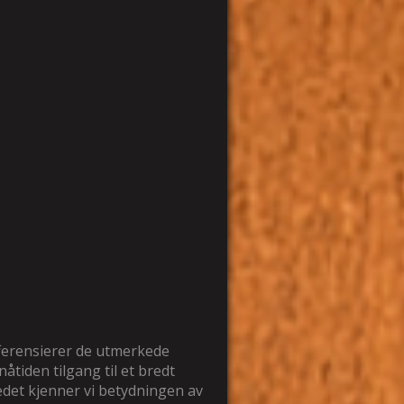
fferensierer de utmerkede
tiden tilgang til et bredt
det kjenner vi betydningen av