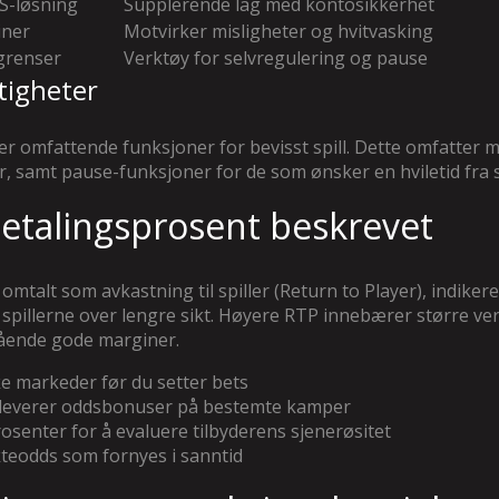
-løsning
Supplerende lag med kontosikkerhet
iner
Motvirker misligheter og hvitvasking
grenser
Verktøy for selvregulering og pause
tigheter
r omfattende funksjoner for bevisst spill. Dette omfatter mu
r, samt pause-funksjoner for de som ønsker en hviletid fra sp
etalingsprosent beskrevet
talt som avkastning til spiller (Return to Player), indikere
 spillerne over lengre sikt. Høyere RTP innebærer større ver
ående gode marginer.
ke markeder før du setter bets
m leverer oddsbonuser på bestemte kamper
rosenter for å evaluere tilbyderens sjenerøsitet
teodds som fornyes i sanntid