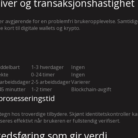
tiver og transaksjonshastighet
r er avgjørende for en problemfri brukeropplevelse. Samtidig
e kort til digitale wallets og krypto.
ddelbart
1-3 hverdager
Ingen
ekte
0-24 timer
Ingen
 arbeidsdager
2-5 arbeidsdager
Varierer
45 minutter
1-2 timer
Blockchain-avgift
prosesseringstid
egn hos troverdige tilbydere. Skjønt identitetskontroller ka
res effektivt når brukeren er fullstendig verifisert.
edsføring som gir verdi