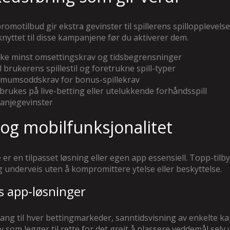
otilbud gir ekstra gevinster til spillerens spillopplevelse.
knyttet til disse kampanjene før du aktiverer dem.
kke minst omsettingskrav og tidsbegrensninger
 brukerens spillestil og foretrukne spill-typer
nimumsoddskrav for bonus-spillekrav
rukes på live-betting eller utelukkende forhåndsspill
panjegevinster
og mobilfunksjonalitet
er en tilpasset løsning eller egen app essensiell. Topp-tilb
 underveis uten å kompromittere ytelse eller beskyttelse.
es app-løsninger
ilgang til hver bettingmarkeder, sanntidsvisning av enkelte 
som legger til rette for det greit å plassere veddemål selv 